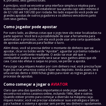
e, portanto, seus ganhos totais.
A princípio, você vai encontrar uma interface simples e intuitiva para
todos os usuários, poderá estabelecer sua aposta cujo valor mínimo é
de 0,1 USD até 100 USD por rodada. No lado esquerdo você pode ver
grandes apostas de outros jogadores e os últimos vencedores junto
com seus ganhos.
Como jogador pode apostar
Por outro lado, as últimas cotas que o jogo teve vão estar localizadas na
parte superior. Você terá a possibilidade de usar a ferramenta para
automatizar o processo, com ela você pode usar uma certa quantidade
de apostas automáticas para facilitar o lucro.
Além disso, você só precisa definir o montante de dinheiro que vai
apostar, clicar no botão verde "Apostar", aguardar a próxima rodada e
descobrir o coeficiente resultante. O avião vai voar até que o
combustível acabe e sua tarefa será sacar seus ganhos antes que ele
caia. Caso não efetue o saque no prazo, vai perder a aposta.
Para jogar caça níqueis Aviator por com dinheiro real, você precisa fazer
login (ou criar uma nova conta) e fazer seu depósito. Ainda assim, terá
uma versão demo e 3000 fichas grátis para rever as regras gerais e o
processo de apostas.
Como começar a jogar o
AVIATOR
Claro que uma das questões importantes é onde jogar aviator. Se
encontra nos vários cassinos-online, incluindo 1Win, xbet e outros.
Quando estiver pronto para começar a diversão na máquina caça-
níqueis Aviator, você vai precisar estabelecer suas estratégias e táticas
para hackear o sistema e apostar sem perder seu dinheiro rapidamente.