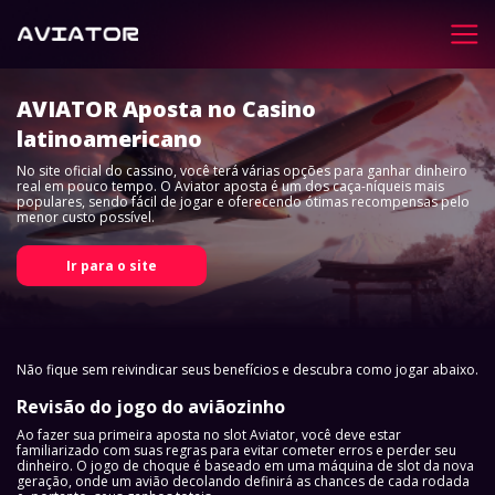
AVIATOR
Aposta no Casino
latinoamericano
No site oficial do cassino, você terá várias opções para ganhar dinheiro
real em pouco tempo. O Aviator aposta é um dos caça-níqueis mais
populares, sendo fácil de jogar e oferecendo ótimas recompensas pelo
menor custo possível.
Ir para o site
Não fique sem reivindicar seus benefícios e descubra como jogar abaixo.
Revisão do jogo do aviãozinho
Ao fazer sua primeira aposta no slot Aviator, você deve estar
familiarizado com suas regras para evitar cometer erros e perder seu
dinheiro. O jogo de choque é baseado em uma máquina de slot da nova
geração, onde um avião decolando definirá as chances de cada rodada