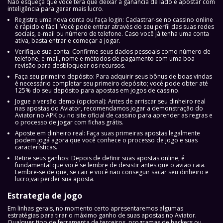
Não esqueça que você terá que deixar a ganância de lado e apostar com
inteligência para gerar mais lucro.
Registre uma nova conta ou faça login: Cadastrar-se no cassino online
é rápido e fácil. Você pode entrar através do seu perfil das suas redes
sociais, e-mail ou número de telefone. Caso você já tenha uma conta
ativa, basta entrar e começar a jogar.
Verifique sua conta: Confirme seus dados pessoais como número de
telefone, e-mail, nome e métodos de pagamento com uma boa
revisão para desbloquear os recursos.
Faça seu primeiro depósito: Para adquirir seus bônus de boas vindas
é necessário completar seu primeiro depósito; você pode obter até
125% do seu depósito para apostas em jogos de cassino.
Jogue a versão demo (opcional): Antes de arriscar seu dinheiro real
nas apostas do Aviator, recomendamos jogar a demonstração do
Aviator no APK ou no site oficial de cassino para aprender as regras e
o processo de jogar com fichas grátis.
Aposte em dinheiro real: Faça suas primeiras apostas legalmente
podem jogá agora que você conhece o processo de jogo e suas
características.
Retire seus ganhos: Depois de definir suas apostas online, é
fundamental que você se lembre de desistir antes que o avião caia.
Lembre-se de que, se cair e você não conseguir sacar seu dinheiro e
lucro,vai perder sua aposta.
Estrategia de jogo
Em linhas gerais, no momento certo apresentaremos algumas
estratégias para tirar o máximo ganho de suas apostas no Aviator.
Qualquer tipo de ferramenta de terceiros, programas de hackers ou